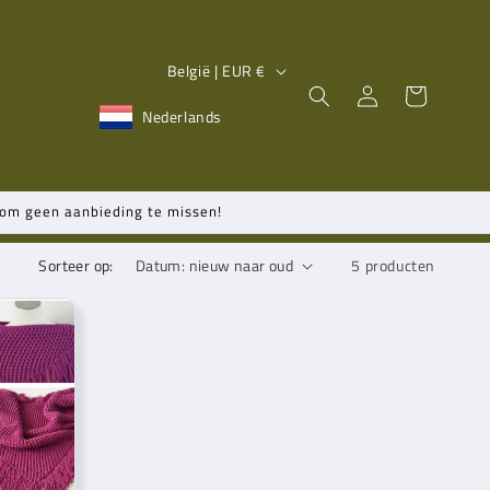
L
België | EUR €
a
Inloggen
Winkelwagen
Nederlands
n
d
/
n om geen aanbieding te missen!
r
e
Sorteer op:
5 producten
g
i
o