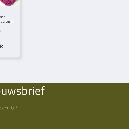
ter
patroon)
p
UR
euwsbrief
gen zijn!