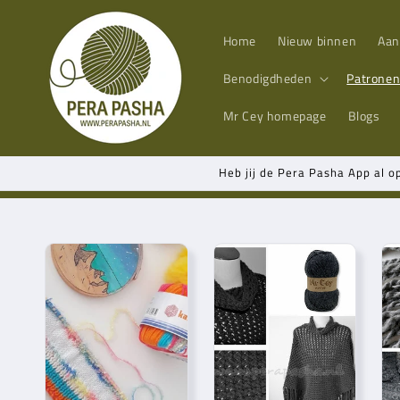
Meteen
naar de
content
Home
Nieuw binnen
Aan
Benodigdheden
Patrone
Mr Cey
homepage
Blogs
Heb jij de Pera Pasha App al o