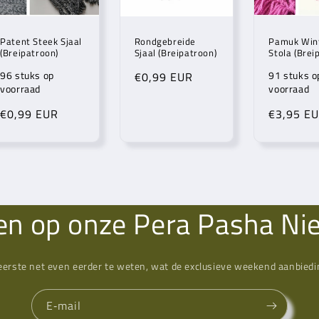
Patent Steek Sjaal
Rondgebreide
Pamuk Win
(Breipatroon)
Sjaal (Breipatroon)
Stola (Brei
96 stuks op
91 stuks o
Normale
€0,99 EUR
voorraad
voorraad
prijs
Normale
€0,99 EUR
Normale
€3,95 E
prijs
prijs
n op onze Pera Pasha Ni
eerste net even eerder te weten, wat de exclusieve weekend aanbiedin
E‑mail