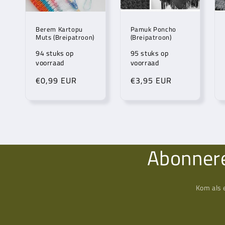
Berem Kartopu
Pamuk Poncho
Muts (Breipatroon)
(Breipatroon)
94 stuks op
95 stuks op
voorraad
voorraad
Normale
€0,99 EUR
Normale
€3,95 EUR
prijs
prijs
Abonnere
Kom als 