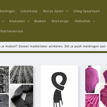
biedingen
Uitverkoop
Wol en Garen
Uitleg Spaarkaart
n
Knutselen
Boeken
Workshops
Pakketten
Klantenservice
p je mobiel? Zoveel makkelijker winkelen. Zet je push meldingen aa