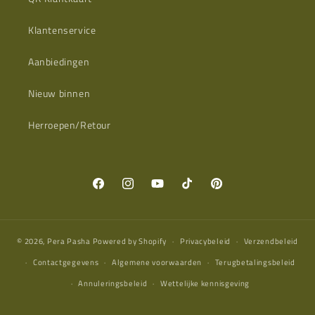
Klantenservice
Aanbiedingen
Nieuw binnen
Herroepen/Retour
Facebook
Instagram
YouTube
TikTok
Pinterest
© 2026,
Pera Pasha
Powered by Shopify
Privacybeleid
Verzendbeleid
Contactgegevens
Algemene voorwaarden
Terugbetalingsbeleid
Annuleringsbeleid
Wettelijke kennisgeving