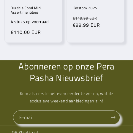
Durable Coral Mini
Kerstbox 2025
Assortimentdoos
Normale
Aanbiedingspr
€119,99 EUR
4 stuks op voorraad
prijs
€99,99 EUR
Normale
€110,00 EUR
prijs
Abonneren op onze Pera
Pasha Nieuwsbrief
Kom als eerste net even eerder te weten, wat de
exclusieve weekend aanbiedingen zijn!
E‑mail
QR Klantkaart